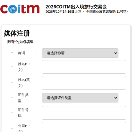
媒体注册
附有
的为必填项
*
称谓
:
*
姓名(中
:
*
文)
姓名(英
:
*
文)
证件类
:
*
型
证件号
:
*
码
公司(中
:
*
文)